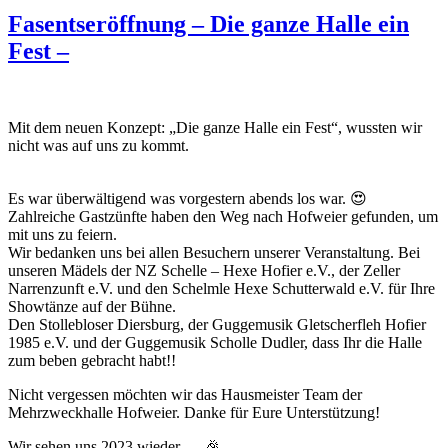
Fasentseröffnung – Die ganze Halle ein
Fest –
Mit dem neuen Konzept: „Die ganze Halle ein Fest“, wussten wir
nicht was auf uns zu kommt.
Es war überwältigend was vorgestern abends los war. 😍
Zahlreiche Gastzünfte haben den Weg nach Hofweier gefunden, um
mit uns zu feiern.
Wir bedanken uns bei allen Besuchern unserer Veranstaltung. Bei
unseren Mädels der NZ Schelle – Hexe Hofier e.V., der Zeller
Narrenzunft e.V. und den Schelmle Hexe Schutterwald e.V. für Ihre
Showtänze auf der Bühne.
Den Stollebloser Diersburg, der Guggemusik Gletscherfleh Hofier
1985 e.V. und der Guggemusik Scholle Dudler, dass Ihr die Halle
zum beben gebracht habt!!
Nicht vergessen möchten wir das Hausmeister Team der
Mehrzweckhalle Hofweier. Danke für Eure Unterstützung!
Wir sehen uns 2023 wieder…. 🎉