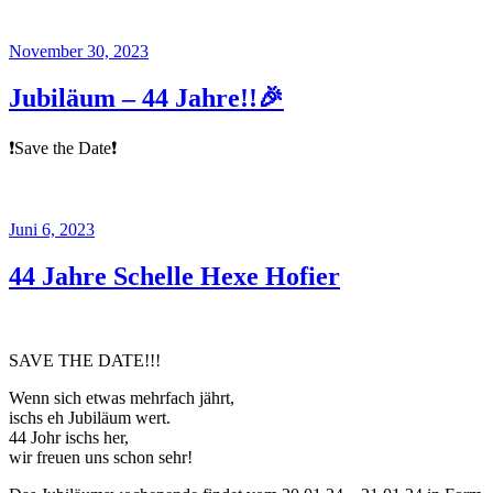
Veröffentlicht
November 30, 2023
am
Jubiläum – 44 Jahre!!🎉
❗️Save the Date❗️
Veröffentlicht
Juni 6, 2023
am
44 Jahre Schelle Hexe Hofier
SAVE THE DATE!!!
Wenn sich etwas mehrfach jährt,
ischs eh Jubiläum wert.
44 Johr ischs her,
wir freuen uns schon sehr!