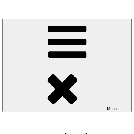
Schelle-Hexe
Narrenzunft Schelle-Hexe Hofier e.V. 1980
Menü