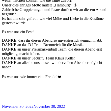
weiter machen konnten wie die Jahre zuvor!!
Unser diesjähriges Motto lautete „Hamburg“. ⚓️
Zahlreiche Gruppierungen und Paare durften wir an diesem Abend
begrüßen.
Es hat uns sehr gefreut, wie viel Mühe und Liebe in die Kostüme
gesteckt wurde.
Es war uns ein Fest!
DANKE, dass ihr diesen Abend so unvergesslich gemacht habt.
DANKE an das DJ Team Brennreich für die Musik.
DANKE an unser Preismaskenball Team, die diesen Abend erst
möglich gemacht haben.
DANKE an unser Security Team Klaus Keller.
DANKE an alle die uns diesen wundervollen Abend ermöglicht
haben!
Es war uns wie immer eine Freude!❤️
Veröffentlicht
November 30, 2022
November 30, 2022
am