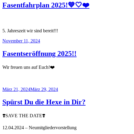
Fasentfahrplan 2025!💙🤍❤️
5. Jahreszeit wir sind bereit!!!
Veröffentlicht
November 11, 2024
am
Fasentseröffnung 2025!!
Wir freuen uns auf Euch!❤️
Veröffentlicht
März 21, 2024
März 29, 2024
am
Spürst Du die Hexe in Dir?
❣️SAVE THE DATE❣️
12.04.2024 – Neumitgliedervorstellung