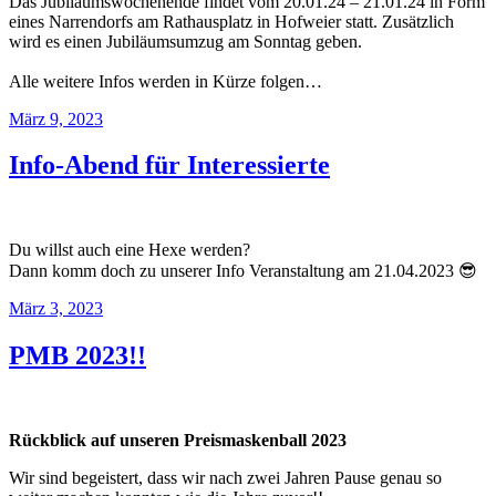
Das Jubiläumswochenende findet vom 20.01.24 – 21.01.24 in Form
eines Narrendorfs am Rathausplatz in Hofweier statt. Zusätzlich
wird es einen Jubiläumsumzug am Sonntag geben.
Alle weitere Infos werden in Kürze folgen…
Veröffentlicht
März 9, 2023
am
Info-Abend für Interessierte
Du willst auch eine Hexe werden?
Dann komm doch zu unserer Info Veranstaltung am 21.04.2023 😎
Veröffentlicht
März 3, 2023
am
PMB 2023!!
Rückblick auf unseren Preismaskenball
2023
Wir sind begeistert, dass wir nach zwei Jahren Pause genau so