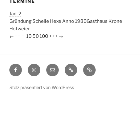
TERMINE
Jan. 2
Gründung Schelle Hexe Anno 1980
Gasthaus Krone
Hofweier
←
−−
−
10
50
100
+
++
→
Facebook
Instagram
E-
Datenschutz
Impressum
Mail
Stolz präsentiert von WordPress