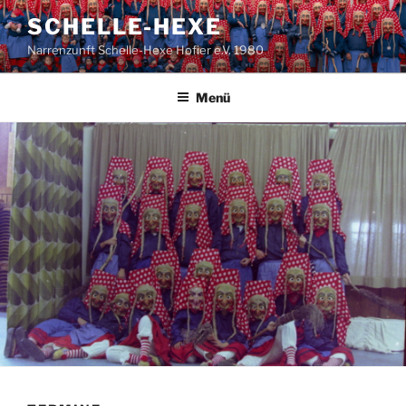
Zum
SCHELLE-HEXE
Inhalt
Narrenzunft Schelle-Hexe Hofier e.V. 1980
springen
Menü