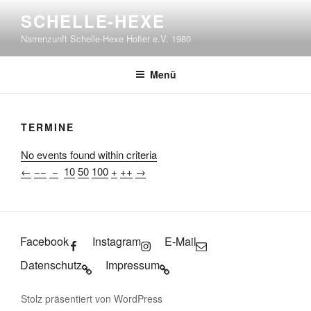
Zum
SCHELLE-HEXE
Inhalt
Narrenzunft Schelle-Hexe Hofier e.V. 1980
springen
Menü
TERMINE
No events found within criteria
←
−−
−
10
50
100
+
++
→
Facebook
Instagram
E-Mail
Datenschutz
Impressum
Stolz präsentiert von WordPress