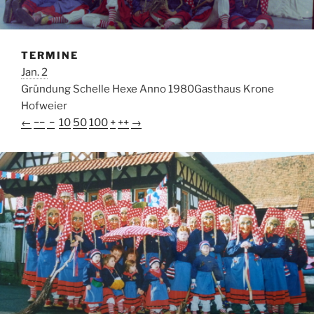
TERMINE
Jan. 2
Gründung Schelle Hexe Anno 1980
Gasthaus Krone
Hofweier
←
−−
−
10
50
100
+
++
→