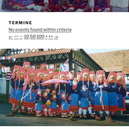
TERMINE
No events found within criteria
←
−−
−
10
50
100
+
++
→