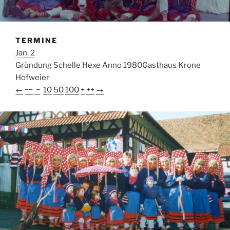
TERMINE
Jan. 2
Gründung Schelle Hexe Anno 1980
Gasthaus Krone
Hofweier
←
−−
−
10
50
100
+
++
→