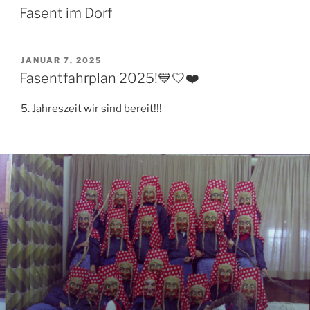
AM
Fasent im Dorf
VERÖFFENTLICHT
JANUAR 7, 2025
AM
Fasentfahrplan 2025!💙🤍❤️
5. Jahreszeit wir sind bereit!!!