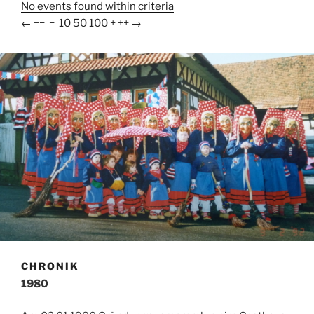
No events found within criteria
←
−−
−
10
50
100
+
++
→
CHRONIK
1980