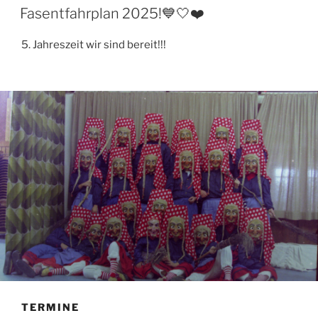
AM
Fasentfahrplan 2025!💙🤍❤️
5. Jahreszeit wir sind bereit!!!
TERMINE